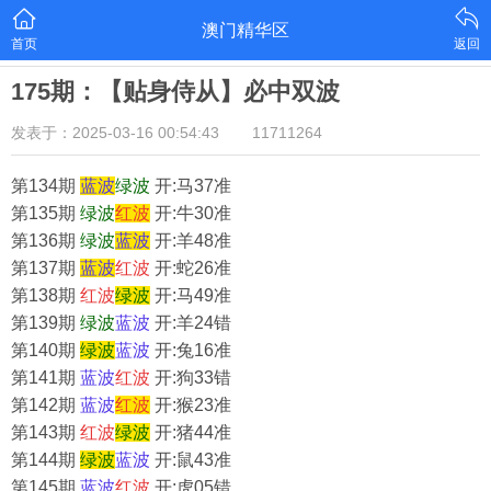
澳门精华区
首页
返回
175期：【贴身侍从】必中双波
发表于：2025-03-16 00:54:43
11711264
第134期
蓝
波
绿
波
开:马37准
第135期
绿
波
红波
开:牛30准
第136期
绿
波
蓝
波
开:羊48准
第137期
蓝
波
红波
开:蛇26准
第138期
红波
绿
波
开:马49准
第139期
绿
波
蓝
波
开:羊24错
第140期
绿
波
蓝
波
开:兔16准
第141期
蓝
波
红波
开:狗33错
第142期
蓝
波
红波
开:猴23准
第143期
红波
绿
波
开:猪44准
第144期
绿
波
蓝
波
开:鼠43准
第145期
蓝
波
红波
开:虎05错