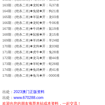
163期：(绝杀二肖)✺龙蛇✺开：马37准
164期：(绝杀二肖)✺兔猪✺开：狗21准
165期：(绝杀二肖)✺羊鼠✺开：龙03准
166期：(绝杀二肖)✺龙蛇✺开：牛06准
167期：(绝杀二肖)✺牛鸡✺开：鼠19准
168期：(绝杀二肖)✺鼠猴✺开：龙15准
169期：(绝杀二肖)✺羊鸡✺开：羊24错
170期：(绝杀二肖)✺龙狗✺开：龙03错
171期：(绝杀二肖)✺虎牛✺开：兔28准
172期：(绝杀二肖)✺龙马✺开：猪44准
173期：(绝杀二肖)✺羊蛇✺开：蛇26错
174期：(绝杀二肖)✺兔鸡✺开：虎41准
175期：(绝杀二肖)✺兔马✺开：0000准
出处：
2023澳门正版资料
出处：
www.670288.com
欢迎向您的朋友推荐本站或本资料，一起交流！