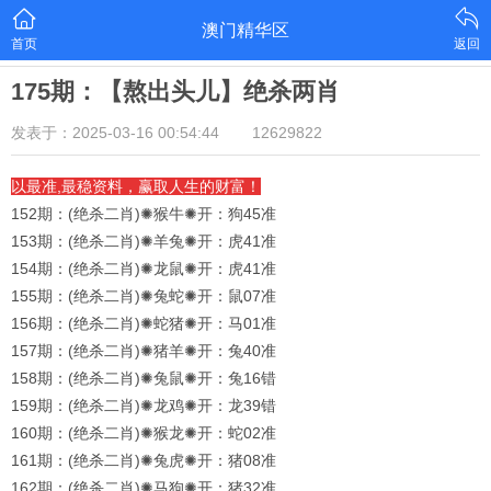
澳门精华区
首页
返回
175期：【熬出头儿】绝杀两肖
发表于：2025-03-16 00:54:44
12629822
以最准,最稳资料，赢取人生的财富！
152期：(绝杀二肖)✺猴牛✺开：狗45准
153期：(绝杀二肖)✺羊兔✺开：虎41准
154期：(绝杀二肖)✺龙鼠✺开：虎41准
155期：(绝杀二肖)✺兔蛇✺开：鼠07准
156期：(绝杀二肖)✺蛇猪✺开：马01准
157期：(绝杀二肖)✺猪羊✺开：兔40准
158期：(绝杀二肖)✺兔鼠✺开：兔16错
159期：(绝杀二肖)✺龙鸡✺开：龙39错
160期：(绝杀二肖)✺猴龙✺开：蛇02准
161期：(绝杀二肖)✺兔虎✺开：猪08准
162期：(绝杀二肖)✺马狗✺开：猪32准