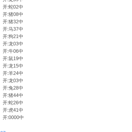
】开:蛇02中
】开:猪08中
】开:猪32中
】开:马37中
】开:狗21中
】开:龙03中
】开:牛06中
】开:鼠19中
】开:龙15中
】开:羊24中
】开:龙03中
】开:兔28中
】开:猪44中
】开:蛇26中
】开:虎41中
开:0000中