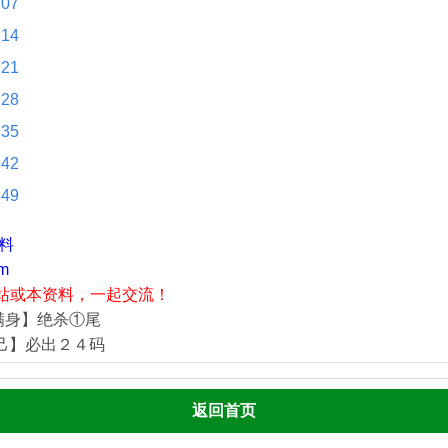
.07
.14
.21
.28
.35
.42
.49
资料
m
站或本资料，一起交流！
满身】绝杀①尾
自己】必出２４码
返回首页