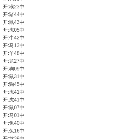
】开:猴23中
】开:猪44中
】开:鼠43中
】开:虎05中
】开:牛42中
】开:马13中
】开:羊48中
】开:龙27中
】开:狗09中
】开:鼠31中
】开:狗45中
】开:虎41中
】开:虎41中
】开:鼠07中
】开:马01中
】开:兔40中
】开:兔16中
】开:龙39中