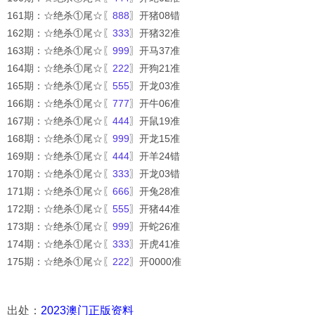
161期：☆绝杀①尾☆〖
888
〗开猪08错
162期：☆绝杀①尾☆〖
333
〗开猪32准
163期：☆绝杀①尾☆〖
999
〗开马37准
164期：☆绝杀①尾☆〖
222
〗开狗21准
165期：☆绝杀①尾☆〖
555
〗开龙03准
166期：☆绝杀①尾☆〖
777
〗开牛06准
167期：☆绝杀①尾☆〖
444
〗开鼠19准
168期：☆绝杀①尾☆〖
999
〗开龙15准
169期：☆绝杀①尾☆〖
444
〗开羊24错
170期：☆绝杀①尾☆〖
333
〗开龙03错
171期：☆绝杀①尾☆〖
666
〗开兔28准
172期：☆绝杀①尾☆〖
555
〗开猪44准
173期：☆绝杀①尾☆〖
999
〗开蛇26准
174期：☆绝杀①尾☆〖
333
〗开虎41准
175期：☆绝杀①尾☆〖
222
〗开0000准
出处：
2023澳门正版资料