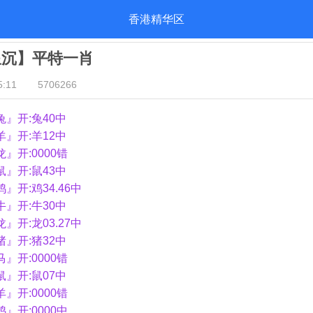
香港精华区
星沉】平特一肖
:11
5706266
兔』开:兔40中
羊』开:羊12中
』开:0000错
鼠』开:鼠43中
』开:鸡34.46中
牛』开:牛30中
』开:龙03.27中
猪』开:猪32中
』开:0000错
鼠』开:鼠07中
』开:0000错
』开:0000中