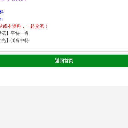
资料
m
站或本资料，一起交流！
星沉】平特一肖
春光】⑷肖中特
返回首页