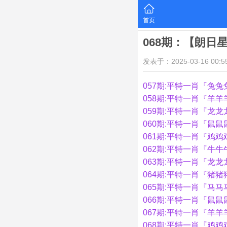
首页
068期：【朗日
发表于：2025-03-16 00:55
057期:平特一肖『兔兔
058期:平特一肖『羊羊
059期:平特一肖『龙龙龙
060期:平特一肖『鼠鼠
061期:平特一肖『鸡鸡鸡
062期:平特一肖『牛牛
063期:平特一肖『龙龙龙
064期:平特一肖『猪猪
065期:平特一肖『马马马
066期:平特一肖『鼠鼠
067期:平特一肖『羊羊羊
068期:平特一肖『鸡鸡鸡