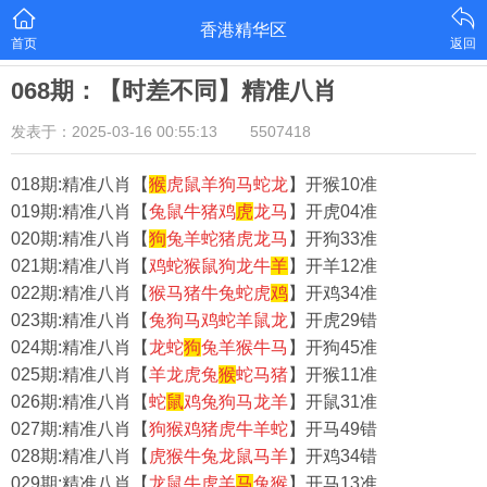
香港精华区
首页
返回
068期：【时差不同】精准八肖
发表于：2025-03-16 00:55:13
5507418
018期:精准八肖【
猴
虎鼠羊狗马蛇龙
】开猴10准
019期:精准八肖【
兔鼠牛猪鸡
虎
龙马
】开虎04准
020期:精准八肖【
狗
兔羊蛇猪虎龙马
】开狗33准
021期:精准八肖【
鸡蛇猴鼠狗龙牛
羊
】开羊12准
022期:精准八肖【
猴马猪牛兔蛇虎
鸡
】开鸡34准
023期:精准八肖【
兔狗马鸡蛇羊鼠龙
】开虎29错
024期:精准八肖【
龙蛇
狗
兔羊猴牛马
】开狗45准
025期:精准八肖【
羊龙虎兔
猴
蛇马猪
】开猴11准
026期:精准八肖【
蛇
鼠
鸡兔狗马龙羊
】开鼠31准
027期:精准八肖【
狗猴鸡猪虎牛羊蛇
】开马49错
028期:精准八肖【
虎猴牛兔龙鼠马羊
】开鸡34错
029期:精准八肖【
龙鼠牛虎羊
马
兔猴
】开马13准