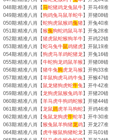
048期:精准八肖【
马
蛇猪鸡龙兔鼠牛
】开马49准
049期:精准八肖【
狗鸡兔马鼠羊蛇牛
】开猪08错
050期:精准八肖【
蛇狗虎鼠猴鸡
兔
猪
】开兔40准
051期:精准八肖【
猴
兔
狗蛇鸡鼠马羊
】开兔28准
052期:精准八肖【
猪虎鼠蛇猴狗羊牛
】开鸡22错
053期:精准八肖【
蛇马兔牛
鼠
鸡猪虎
】开鼠19准
054期:精准八肖【
狗虎马羊鸡蛇猪龙
】开兔16错
055期:精准八肖【
牛蛇狗龙鸡鼠羊猴
】开猪08错
056期:精准八肖【
猪牛兔
狗
虎龙马猴
】开狗33准
057期:精准八肖【
羊鼠狗虎马鸡牛兔
】开猴47错
058期:精准八肖【
鼠龙猪狗虎蛇
牛
兔
】开牛42准
059期:精准八肖【
龙狗虎鼠猴兔鸡羊
】开猪20错
060期:精准八肖【
羊马虎牛狗鸡蛇猴
】开猪44错
061期:精准八肖【
龙鼠
鸡
虎羊马狗蛇
】开鸡46准
062期:精准八肖【
兔鼠龙狗虎
牛
蛇羊
】开牛30准
063期:精准八肖【
猴兔鼠羊狗猪
龙
鸡
】开龙27准
064期:精准八肖【
虎牛猴鼠狗猪蛇龙
】开马01错