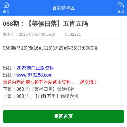
香港精华区
首页
返回
068期：【等候日落】五肖五码
发表于：2025-03-16 00:55:14
5582221
068期
(马13)(兔16)(龙15)(虎29)(猴35)
开:0000准
出处：
2023澳门正版资料
出处：
www.670288.com
欢迎向您的朋友推荐本站或本资料，一起交流！
下篇：068期:【繁星四月】禁绝①肖
上篇：068期：【山野万里】稳猛六肖
返回首页