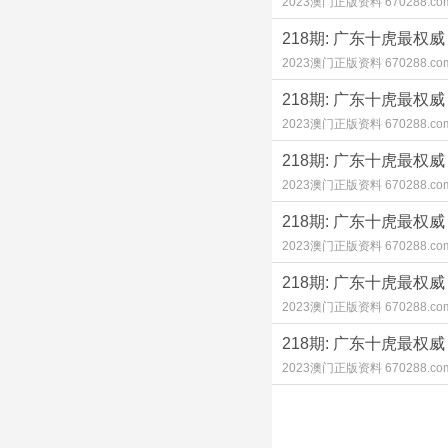
2023澳门正版资料 670288.co
218期: 广东十虎最
2023澳门正版资料 670288.co
218期: 广东十虎最
2023澳门正版资料 670288.co
218期: 广东十虎最
2023澳门正版资料 670288.co
218期: 广东十虎最
2023澳门正版资料 670288.co
218期: 广东十虎最
2023澳门正版资料 670288.co
218期: 广东十虎最
2023澳门正版资料 670288.co