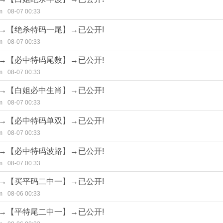
m
08-07 00:33
权威→【绝杀特码一尾】→已公开!
m
08-07 00:33
权威→【必中特码尾数】→已公开!
m
08-07 00:33
权威→【白姐必中生肖】→已公开!
m
08-07 00:33
权威→【必中特码单双】→已公开!
m
08-07 00:33
权威→【必中特码波路】→已公开!
m
08-07 00:33
权威→【买平码二中一】→已公开!
m
08-06 00:33
权威→【平特尾二中一】→已公开!