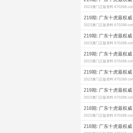
2023澳门正版资料 670288.co
219期: 广东十虎最
2023澳门正版资料 670288.co
219期: 广东十虎最
2023澳门正版资料 670288.co
219期: 广东十虎最
2023澳门正版资料 670288.co
219期: 广东十虎最
2023澳门正版资料 670288.co
219期: 广东十虎最
2023澳门正版资料 670288.co
218期: 广东十虎最
2023澳门正版资料 670288.co
218期: 广东十虎最