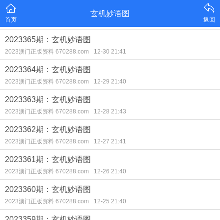
玄机妙语图
首页
返回
2023365期：玄机妙语图
2023澳门正版资料 670288.com
12-30 21:41
2023364期：玄机妙语图
2023澳门正版资料 670288.com
12-29 21:40
2023363期：玄机妙语图
2023澳门正版资料 670288.com
12-28 21:43
2023362期：玄机妙语图
2023澳门正版资料 670288.com
12-27 21:41
2023361期：玄机妙语图
2023澳门正版资料 670288.com
12-26 21:40
2023360期：玄机妙语图
2023澳门正版资料 670288.com
12-25 21:40
2023359期：玄机妙语图