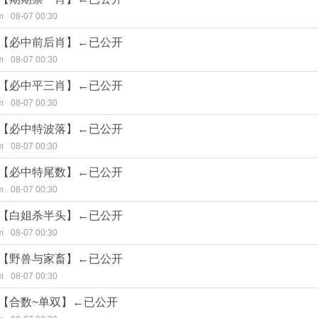
m
08-07 00:30
★→【必中前后肖】←已公开
m
08-07 00:30
★→【必中平三肖】←已公开
m
08-07 00:30
★→【必中特波落】←已公开
m
08-07 00:30
★→【必中特尾数】←已公开
m
08-07 00:30
★→【白姐杀半头】←已公开
m
08-07 00:30
★→【野兽与家畜】←已公开
m
08-07 00:30
→【合数~单双】←已公开