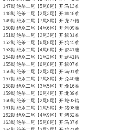
147期:绝杀二尾【5尾8尾】开:马13准
148期:绝杀二尾【2尾3尾】开:羊48准
149期:绝杀二尾【7尾8尾】开:龙27错
150期:绝杀二尾【4尾6尾】开:狗09准
151期:绝杀二尾【2尾3尾】开:鼠31准
152期:绝杀二尾【6尾8尾】开:狗45准
153期:绝杀二尾【4尾6尾】开:虎41准
154期:绝杀二尾【1尾2尾】开:虎41错
155期:绝杀二尾【6尾8尾】开:鼠07准
156期:绝杀二尾【2尾3尾】开:马01准
157期:绝杀二尾【7尾8尾】开:兔40准
158期:绝杀二尾【3尾5尾】开:兔16准
159期:绝杀二尾【0尾4尾】开:龙39准
160期:绝杀二尾【2尾8尾】开:蛇02错
161期:绝杀二尾【1尾5尾】开:猪08准
162期:绝杀二尾【4尾9尾】开:猪32准
163期:绝杀二尾【5尾8尾】开:马37准
164期:绝杀二尾【2尾3尾】开:狗21准