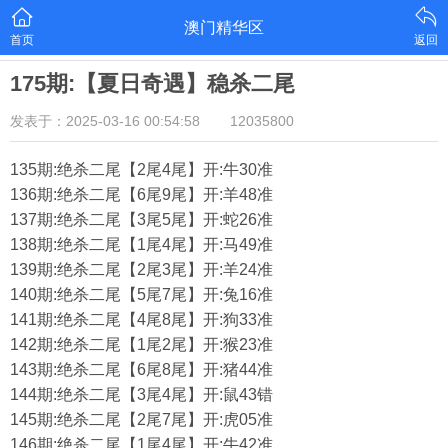
澳门精华区
首页
返回
175期:【夏日奇遇】稳杀二尾
发表于：2025-03-16 00:54:58
12035800
135期:绝杀二尾【2尾4尾】开:牛30准
136期:绝杀二尾【6尾9尾】开:羊48准
137期:绝杀二尾【3尾5尾】开:蛇26准
138期:绝杀二尾【1尾4尾】开:马49准
139期:绝杀二尾【2尾3尾】开:羊24准
140期:绝杀二尾【5尾7尾】开:兔16准
141期:绝杀二尾【4尾8尾】开:狗33准
142期:绝杀二尾【1尾2尾】开:猴23准
143期:绝杀二尾【6尾8尾】开:猪44准
144期:绝杀二尾【3尾4尾】开:鼠43错
145期:绝杀二尾【2尾7尾】开:虎05准
146期:绝杀二尾【1尾4尾】开:牛42准