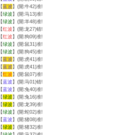
【
蓝
波
】(開:牛42)准!
【
绿
波
】(開:马13)准!
【
绿
波
】(開:羊48)准!
【
红
波
】(開:龙27)错!
【
红
波
】(開:狗09)准!
【
绿
波
】(開:鼠31)准!
【
绿
波
】(開:狗45)准!
【
蓝
波
】(開:虎41)准!
【
蓝
波
】(開:虎41)准!
【
红
波
】(開:鼠07)准!
【
蓝
波
】(開:马01)错!
【
蓝
波
】(開:兔40)准!
【
绿
波
】(開:兔16)准!
【
绿
波
】(開:龙39)准!
【
绿
波
】(開:蛇02)准!
【
蓝
波
】(開:猪08)准!
【
绿
波
】(開:猪32)准!
【
绿
波
】(開:马37)准!