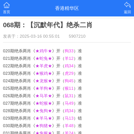
香港精华区
首页
返回
068期：【沉默年代】绝杀二肖
发表于：2025-03-16 00:55:01
5907210
020期绝杀两肖《
★鸡牛★
》开（
狗33
）准
021期绝杀两肖《
★蛇兔★
》开（
羊12
）准
022期绝杀两肖《
★羊虎★
》开（
鸡34
）准
023期绝杀两肖《
★猴鸡★
》开（
虎29
）准
024期绝杀两肖《
★龙猴★
》开（
狗45
）准
025期绝杀两肖《
★羊狗★
》开（
猴11
）准
026期绝杀两肖《
★马羊★
》开（
鼠31
）准
027期绝杀两肖《
★蛇猴★
》开（
马49
）准
028期绝杀两肖《
★兔狗★
》开（
鸡34
）准
029期绝杀两肖《
★羊马★
》开（
马13
）错
030期绝杀两肖《
★狗猪★
》开（
羊48
）准
031期绝杀两肖《
★兔猴★
》开（
羊24
）准