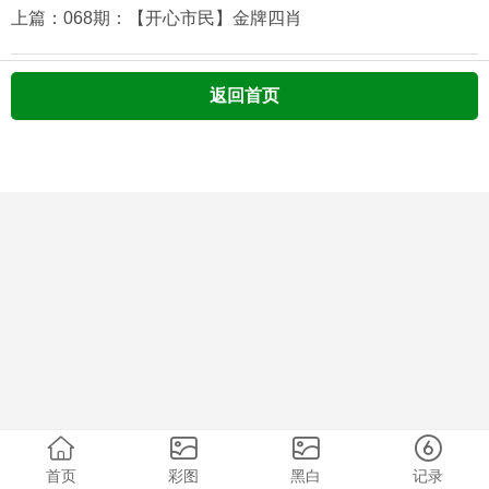
上篇：068期：【开心市民】金牌四肖
返回首页
首页
彩图
黑白
记录