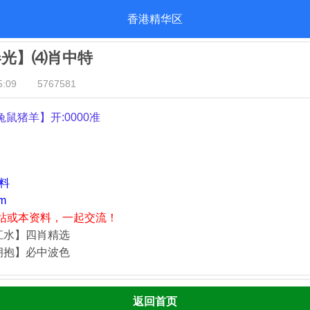
香港精华区
春光】⑷肖中特
:09
5767581
兔鼠猪羊
】开:0000准
资料
m
站或本资料，一起交流！
江水】四肖精选
拥抱】必中波色
返回首页