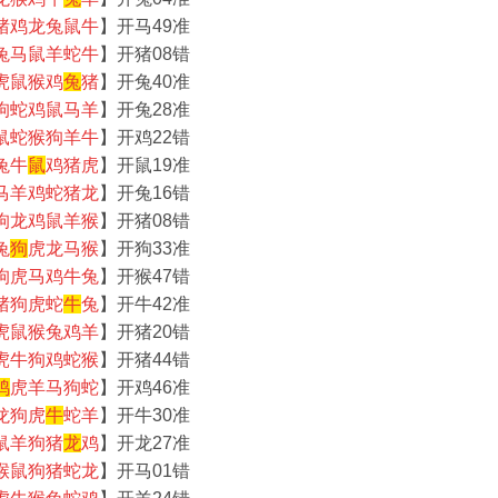
猪鸡龙兔鼠牛
】开马49准
兔马鼠羊蛇牛
】开猪08错
虎鼠猴鸡
兔
猪
】开兔40准
狗蛇鸡鼠马羊
】开兔28准
鼠蛇猴狗羊牛
】开鸡22错
兔牛
鼠
鸡猪虎
】开鼠19准
马羊鸡蛇猪龙
】开兔16错
狗龙鸡鼠羊猴
】开猪08错
兔
狗
虎龙马猴
】开狗33准
狗虎马鸡牛兔
】开猴47错
猪狗虎蛇
牛
兔
】开牛42准
虎鼠猴兔鸡羊
】开猪20错
虎牛狗鸡蛇猴
】开猪44错
鸡
虎羊马狗蛇
】开鸡46准
龙狗虎
牛
蛇羊
】开牛30准
鼠羊狗猪
龙
鸡
】开龙27准
猴鼠狗猪蛇龙
】开马01错