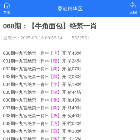
香港精华区
首页
返回
068期：【牛角面包】绝禁一肖
发表于：2025-03-16 00:55:14
5522551
030期✄九宫绝禁一肖✄【
虎
】开:羊48对
031期✄九宫绝禁一肖✄【
猪
】开:羊24对
032期✄九宫绝禁一肖✄【
狗
】开:鼠07对
033期✄九宫绝禁一肖✄【
鼠
】开:龙03对
034期✄九宫绝禁一肖✄【
羊
】开:鼠19对
035期✄九宫绝禁一肖✄【
猪
】开:猪44错
036期✄九宫绝禁一肖✄【
兔
】开:鼠43对
037期✄九宫绝禁一肖✄【
狗
】开:马49对
038期✄九宫绝禁一肖✄【
鸡
】开:兔40对
039期✄九宫绝禁一肖✄【
虎
】开:蛇02对
040期✄九宫绝禁一肖✄【
鼠
】开:牛18对
041期✄九宫绝禁一肖✄【
鸡
】开:龙15对