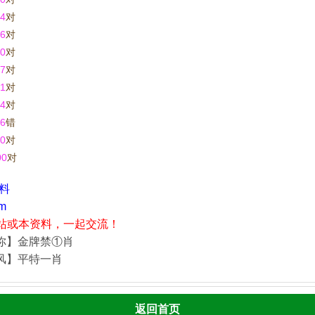
4
对
6
对
0
对
7
对
1
对
4
对
6
错
0
对
00
对
资料
m
站或本资料，一起交流！
的你】金牌禁①肖
藏风】平特一肖
返回首页