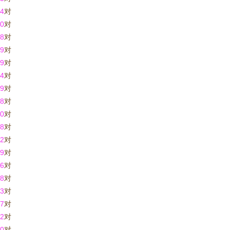
4
对
0
对
8
对
9
对
9
对
4
对
9
对
8
对
0
对
8
对
2
对
9
对
6
对
8
对
3
对
7
对
2
对
0
对