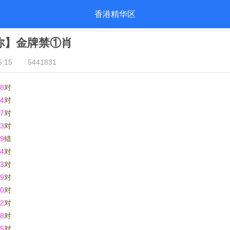
香港精华区
的你】金牌禁①肖
:15
5441831
8
对
4
对
7
对
3
对
9
错
4
对
3
对
9
对
0
对
2
对
8
对
5
对