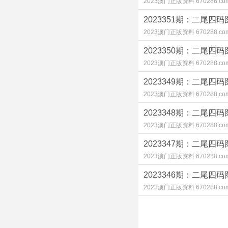
2023澳门正版资料 670288.co
2023351期：二尾四码
2023澳门正版资料 670288.co
2023350期：二尾四码
2023澳门正版资料 670288.co
2023349期：二尾四码
2023澳门正版资料 670288.co
2023348期：二尾四码
2023澳门正版资料 670288.co
2023347期：二尾四码
2023澳门正版资料 670288.co
2023346期：二尾四码
2023澳门正版资料 670288.co