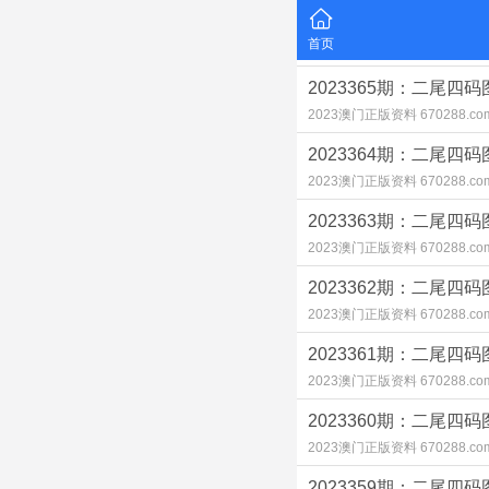
首页
2023365期：二尾四码
2023澳门正版资料 670288.co
2023364期：二尾四码
2023澳门正版资料 670288.co
2023363期：二尾四码
2023澳门正版资料 670288.co
2023362期：二尾四码
2023澳门正版资料 670288.co
2023361期：二尾四码
2023澳门正版资料 670288.co
2023360期：二尾四码
2023澳门正版资料 670288.co
2023359期：二尾四码