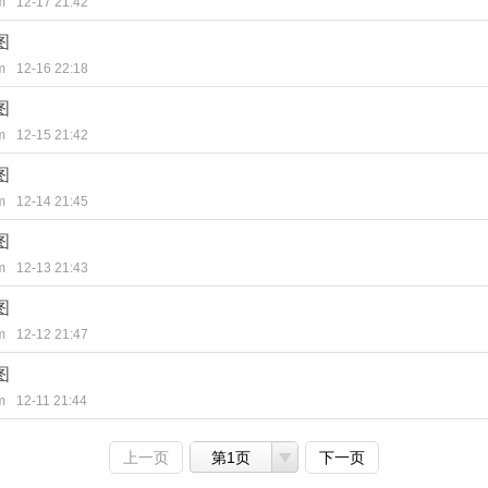
m
12-17 21:42
图
m
12-16 22:18
图
m
12-15 21:42
图
m
12-14 21:45
图
m
12-13 21:43
图
m
12-12 21:47
图
m
12-11 21:44
上一页
第1页
下一页