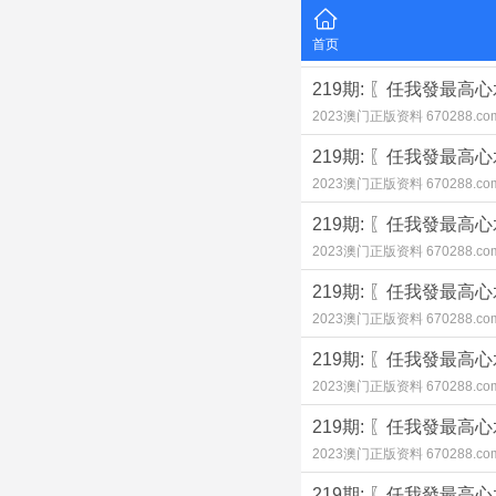
首页
219期: 〖任我發最
2023澳门正版资料 670288.co
219期: 〖任我發最
2023澳门正版资料 670288.co
219期: 〖任我發最
2023澳门正版资料 670288.co
219期: 〖任我發最
2023澳门正版资料 670288.co
219期: 〖任我發最
2023澳门正版资料 670288.co
219期: 〖任我發最
2023澳门正版资料 670288.co
219期: 〖任我發最