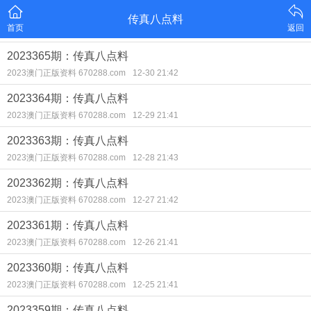
传真八点料
首页
返回
2023365期：传真八点料
2023澳门正版资料 670288.com
12-30 21:42
2023364期：传真八点料
2023澳门正版资料 670288.com
12-29 21:41
2023363期：传真八点料
2023澳门正版资料 670288.com
12-28 21:43
2023362期：传真八点料
2023澳门正版资料 670288.com
12-27 21:42
2023361期：传真八点料
2023澳门正版资料 670288.com
12-26 21:41
2023360期：传真八点料
2023澳门正版资料 670288.com
12-25 21:41
2023359期：传真八点料