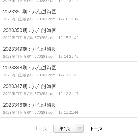
2023澳门正版资料 670288.com
12-17 21:42
2023351期：八仙过海图
2023澳门正版资料 670288.com
12-16 22:19
2023350期：八仙过海图
2023澳门正版资料 670288.com
12-15 21:42
2023349期：八仙过海图
2023澳门正版资料 670288.com
12-14 21:46
2023348期：八仙过海图
2023澳门正版资料 670288.com
12-13 21:43
2023347期：八仙过海图
2023澳门正版资料 670288.com
12-12 21:47
2023346期：八仙过海图
2023澳门正版资料 670288.com
12-11 21:44
上一页
第1页
下一页