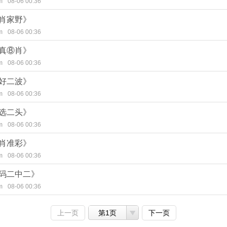
m
08-06 00:36
生肖家野》
m
08-06 00:36
传真⑧肖》
m
08-06 00:36
看好二波》
m
08-06 00:36
精选二头》
m
08-06 00:36
杀肖准彩》
m
08-06 00:36
平码二中二》
m
08-06 00:36
上一页
第1页
下一页