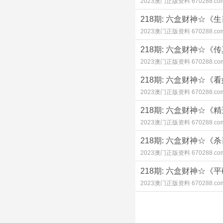
2023澳门正版资料 670288.co
218期: 六盒财神☆《
2023澳门正版资料 670288.co
218期: 六盒财神☆《
2023澳门正版资料 670288.co
218期: 六盒财神☆《
2023澳门正版资料 670288.co
218期: 六盒财神☆《
2023澳门正版资料 670288.co
218期: 六盒财神☆《
2023澳门正版资料 670288.co
218期: 六盒财神☆《
2023澳门正版资料 670288.co