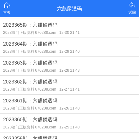
六麒麟透码
首页
返回
2023365期：六麒麟透码
2023澳门正版资料 670288.com
12-30 21:41
2023364期：六麒麟透码
2023澳门正版资料 670288.com
12-29 21:40
2023363期：六麒麟透码
2023澳门正版资料 670288.com
12-28 21:43
2023362期：六麒麟透码
2023澳门正版资料 670288.com
12-27 21:41
2023361期：六麒麟透码
2023澳门正版资料 670288.com
12-26 21:40
2023360期：六麒麟透码
2023澳门正版资料 670288.com
12-25 21:40
2023359期：六麒麟透码