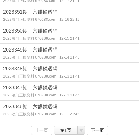
2023澳门正版资料 670288.com
12-17 21:41
2023351期：六麒麟透码
2023澳门正版资料 670288.com
12-16 22:11
2023350期：六麒麟透码
2023澳门正版资料 670288.com
12-15 21:41
2023349期：六麒麟透码
2023澳门正版资料 670288.com
12-14 21:43
2023348期：六麒麟透码
2023澳门正版资料 670288.com
12-13 21:41
2023347期：六麒麟透码
2023澳门正版资料 670288.com
12-12 21:44
2023346期：六麒麟透码
2023澳门正版资料 670288.com
12-11 21:42
上一页
第1页
下一页