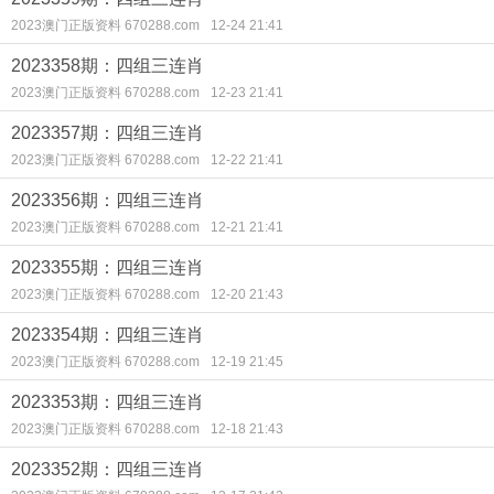
2023澳门正版资料 670288.com
12-24 21:41
2023358期：四组三连肖
2023澳门正版资料 670288.com
12-23 21:41
2023357期：四组三连肖
2023澳门正版资料 670288.com
12-22 21:41
2023356期：四组三连肖
2023澳门正版资料 670288.com
12-21 21:41
2023355期：四组三连肖
2023澳门正版资料 670288.com
12-20 21:43
2023354期：四组三连肖
2023澳门正版资料 670288.com
12-19 21:45
2023353期：四组三连肖
2023澳门正版资料 670288.com
12-18 21:43
2023352期：四组三连肖