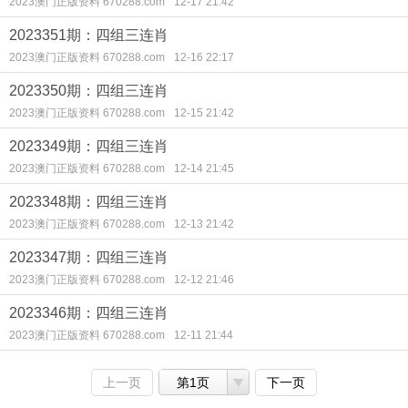
2023澳门正版资料 670288.com
12-17 21:42
2023351期：四组三连肖
2023澳门正版资料 670288.com
12-16 22:17
2023350期：四组三连肖
2023澳门正版资料 670288.com
12-15 21:42
2023349期：四组三连肖
2023澳门正版资料 670288.com
12-14 21:45
2023348期：四组三连肖
2023澳门正版资料 670288.com
12-13 21:42
2023347期：四组三连肖
2023澳门正版资料 670288.com
12-12 21:46
2023346期：四组三连肖
2023澳门正版资料 670288.com
12-11 21:44
上一页
第1页
下一页