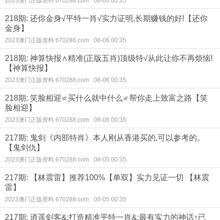
2023澳门正版资料 670288.com
08-06 00:35
218期: 还你金身√平特一肖√实力证明,长期赚钱的好!【还你
金身】
2023澳门正版资料 670288.com
08-06 00:35
218期: 神算快报∧精准(正版五肖)顶级特√从此让你不再烦恼!
【神算快报】
2023澳门正版资料 670288.com
08-06 00:35
218期: 笑脸相迎≌买什么就中什么≌帮你走上致富之路【笑
脸相迎】
2023澳门正版资料 670288.com
08-06 00:35
217期: 鬼剑《内部特肖》本人刚从香港买的,可以参考的。
【鬼剑仇】
2023澳门正版资料 670288.com
08-05 00:35
217期: 【林震雷】推荐100%【单双】实力见证一切 【林震
雷】
2023澳门正版资料 670288.com
08-05 00:35
217期: 逍遥剑客&;打造精准平特一肖&;最有实力的神话↑已