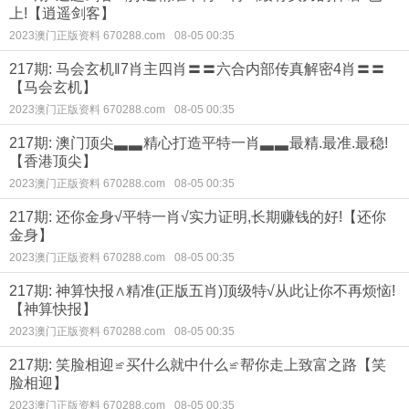
上!【逍遥剑客】
2023澳门正版资料 670288.com
08-05 00:35
217期: 马会玄机‖7肖主四肖〓〓六合内部传真解密4肖〓〓
【马会玄机】
2023澳门正版资料 670288.com
08-05 00:35
217期: 澳门顶尖▃▃精心打造平特一肖▃▃最精.最准.最稳!
【香港顶尖】
2023澳门正版资料 670288.com
08-05 00:35
217期: 还你金身√平特一肖√实力证明,长期赚钱的好!【还你
金身】
2023澳门正版资料 670288.com
08-05 00:35
217期: 神算快报∧精准(正版五肖)顶级特√从此让你不再烦恼!
【神算快报】
2023澳门正版资料 670288.com
08-05 00:35
217期: 笑脸相迎≌买什么就中什么≌帮你走上致富之路【笑
脸相迎】
2023澳门正版资料 670288.com
08-05 00:35