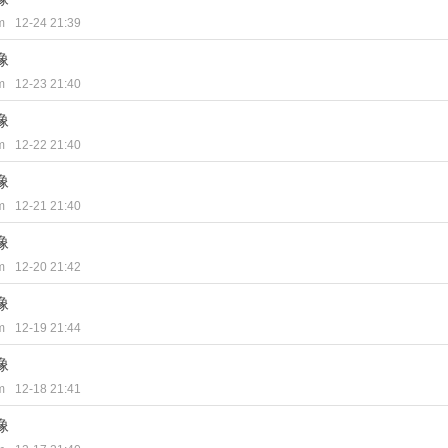
m
12-24 21:39
像
m
12-23 21:40
像
m
12-22 21:40
像
m
12-21 21:40
像
m
12-20 21:42
像
m
12-19 21:44
像
m
12-18 21:41
像