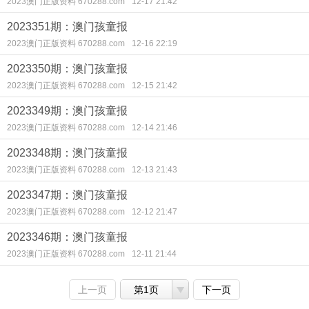
2023澳门正版资料 670288.com
12-17 21:42
2023351期：澳门孩童报
2023澳门正版资料 670288.com
12-16 22:19
2023350期：澳门孩童报
2023澳门正版资料 670288.com
12-15 21:42
2023349期：澳门孩童报
2023澳门正版资料 670288.com
12-14 21:46
2023348期：澳门孩童报
2023澳门正版资料 670288.com
12-13 21:43
2023347期：澳门孩童报
2023澳门正版资料 670288.com
12-12 21:47
2023346期：澳门孩童报
2023澳门正版资料 670288.com
12-11 21:44
上一页
第1页
下一页