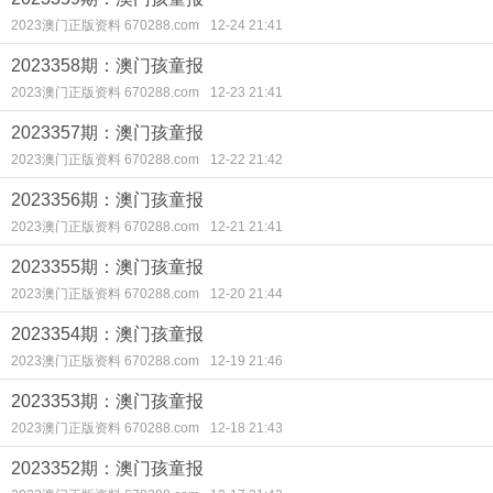
2023澳门正版资料 670288.com
12-24 21:41
2023358期：澳门孩童报
2023澳门正版资料 670288.com
12-23 21:41
2023357期：澳门孩童报
2023澳门正版资料 670288.com
12-22 21:42
2023356期：澳门孩童报
2023澳门正版资料 670288.com
12-21 21:41
2023355期：澳门孩童报
2023澳门正版资料 670288.com
12-20 21:44
2023354期：澳门孩童报
2023澳门正版资料 670288.com
12-19 21:46
2023353期：澳门孩童报
2023澳门正版资料 670288.com
12-18 21:43
2023352期：澳门孩童报