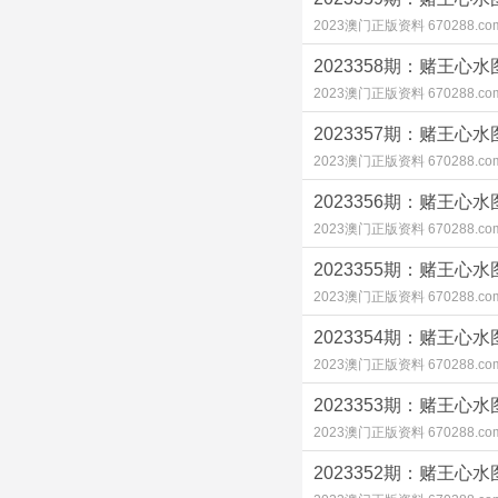
2023澳门正版资料 670288.co
2023358期：赌王心水
2023澳门正版资料 670288.co
2023357期：赌王心水
2023澳门正版资料 670288.co
2023356期：赌王心水
2023澳门正版资料 670288.co
2023355期：赌王心水
2023澳门正版资料 670288.co
2023354期：赌王心水
2023澳门正版资料 670288.co
2023353期：赌王心水
2023澳门正版资料 670288.co
2023352期：赌王心水