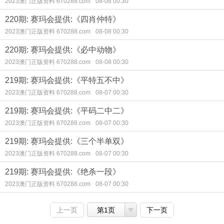
2023澳门正版资料 670288.com
08-08 00:30
220期: 赛玛会提供:《四肖仲特》
2023澳门正版资料 670288.com
08-08 00:30
220期: 赛玛会提供:《必中动物》
2023澳门正版资料 670288.com
08-08 00:30
219期: 赛玛会提供:《平特五不中》
2023澳门正版资料 670288.com
08-07 00:30
219期: 赛玛会提供:《平码二中二》
2023澳门正版资料 670288.com
08-07 00:30
219期: 赛玛会提供:《三个半单双》
2023澳门正版资料 670288.com
08-07 00:30
219期: 赛玛会提供:《绝杀一段》
2023澳门正版资料 670288.com
08-07 00:30
上一页
第1页
下一页