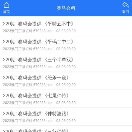
赛马会料
首页
返回
220期: 赛玛会提供:《平特五不中》
2023澳门正版资料 670288.com
08-08 00:30
220期: 赛玛会提供:《平码二中二》
2023澳门正版资料 670288.com
08-08 00:30
220期: 赛玛会提供:《三个半单双》
2023澳门正版资料 670288.com
08-08 00:30
220期: 赛玛会提供:《绝杀一段》
2023澳门正版资料 670288.com
08-08 00:30
220期: 赛玛会提供:《七尾仲特》
2023澳门正版资料 670288.com
08-08 00:30
220期: 赛玛会提供:《仲特波路》
2023澳门正版资料 670288.com
08-08 00:30
220期: 赛玛会提供:《三行仲特》