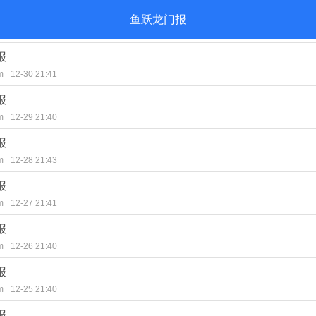
鱼跃龙门报
报
m
12-30 21:41
报
m
12-29 21:40
报
m
12-28 21:43
报
m
12-27 21:41
报
m
12-26 21:40
报
m
12-25 21:40
报