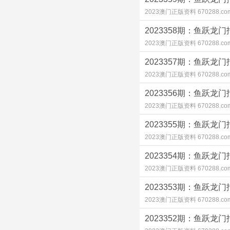
2023澳门正版资料 670288.co
2023358期：鱼跃龙门
2023澳门正版资料 670288.co
2023357期：鱼跃龙门
2023澳门正版资料 670288.co
2023356期：鱼跃龙门
2023澳门正版资料 670288.co
2023355期：鱼跃龙门
2023澳门正版资料 670288.co
2023354期：鱼跃龙门
2023澳门正版资料 670288.co
2023353期：鱼跃龙门
2023澳门正版资料 670288.co
2023352期：鱼跃龙门