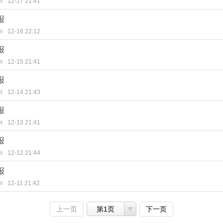
m
12-17 21:41
报
m
12-16 22:12
报
m
12-15 21:41
报
m
12-14 21:43
报
m
12-13 21:41
报
m
12-12 21:44
报
m
12-11 21:42
上一页
第1页
下一页