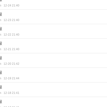
m
12-24 21:40
报
m
12-23 21:40
报
m
12-22 21:40
报
m
12-21 21:40
报
m
12-20 21:42
报
m
12-19 21:44
报
m
12-18 21:41
报