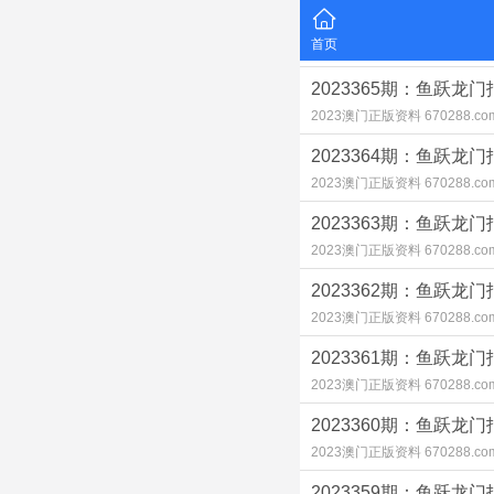
首页
2023365期：鱼跃龙门
2023澳门正版资料 670288.co
2023364期：鱼跃龙门
2023澳门正版资料 670288.co
2023363期：鱼跃龙门
2023澳门正版资料 670288.co
2023362期：鱼跃龙门
2023澳门正版资料 670288.co
2023361期：鱼跃龙门
2023澳门正版资料 670288.co
2023360期：鱼跃龙门
2023澳门正版资料 670288.co
2023359期：鱼跃龙门